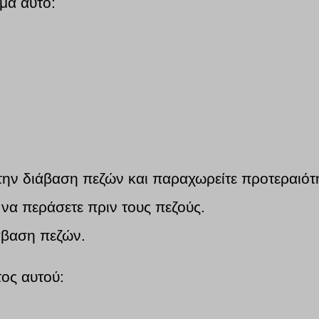
μα αυτό:
την διάβαση πεζών και παραχωρείτε προτεραιότη
 να περάσετε πριν τους πεζούς.
άβαση πεζών.
τος αυτού: