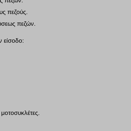
ς πεζών.
υς πεζούς.
εύσεως πεζών.
ν είσοδο:
ς μοτοσυκλέτες.
.