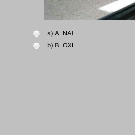
a) Α. ΝΑΙ.
b) Β. ΟΧΙ.