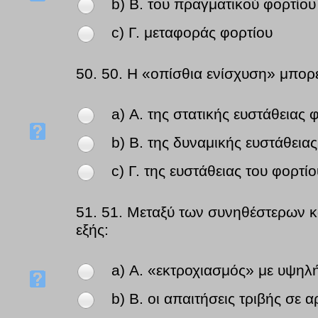
b) Β. του πραγματικού φορτίου
c) Γ. μεταφοράς φορτίου
50.
50. Η «οπίσθια ενίσχυση» μπορε
a) Α. της στατικής ευστάθειας
b) Β. της δυναμικής ευστάθεια
c) Γ. της ευστάθειας του φορτίο
51.
51. Μεταξύ των συνηθέστερων κ
εξής:
a) Α. «εκτροχιασμός» με υψηλ
b) Β. οι απαιτήσεις τριβής σε