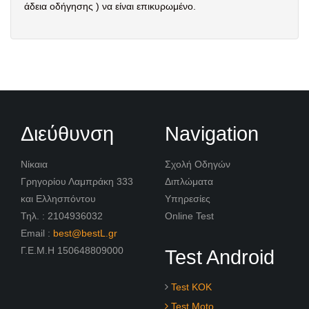
άδεια οδήγησης ) να είναι επικυρωμένο.
Διεύθυνση
Navigation
Νίκαια
Σχολή Οδηγών
Γρηγορίου Λαμπράκη 333
Διπλώματα
και Ελλησπόντου
Υπηρεσίες
Τηλ. : 2104936032
Online Test
Email :
best@bestL.gr
Γ.Ε.Μ.Η 150648809000
Test Android
Test KOK
Test Moto